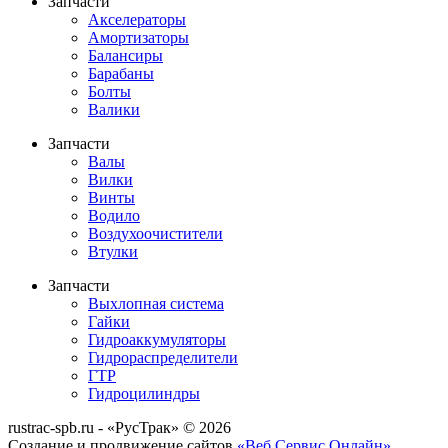
Запчасти
Акселераторы
Амортизаторы
Балансиры
Барабаны
Болты
Валики
Запчасти
Валы
Вилки
Винты
Водило
Воздухоочистители
Втулки
Запчасти
Выхлопная система
Гайки
Гидроаккумуляторы
Гидрораспределители
ГТР
Гидроцилиндры
rustrac-spb.ru - «РусТрак» © 2026
Создание и продвижение сайтов
«Веб Сервис Онлайн»