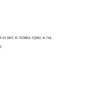
А-01 БКУ, К-702МБА-
УДМ2, К-744,
В